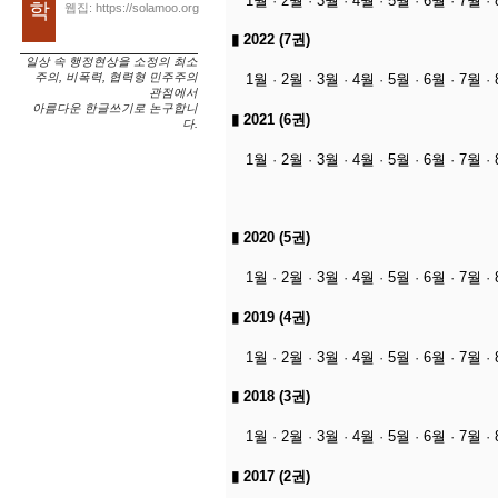
1월
·
2월
·
3월
·
4월
·
5월
·
6월
·
7월
·
학
웹집: https://solamoo.org
▮
2022 (7권)
일상 속 행정현상을 소정의 최소
주의, 비폭력, 협력형 민주주의
1월
·
2월
·
3월
·
4월
·
5월
·
6월
·
7월
·
관점에서
아름다운 한글쓰기로 논구합니
▮
2021 (6권)
다.
1월
·
2월
·
3월
·
4월
·
5월
·
6월
·
7월
·
▮
2020 (5권)
1월
·
2월
·
3월
·
4월
·
5월
·
6월
·
7월
·
▮
2019 (4권)
1월
·
2월
·
3월
·
4월
·
5월
·
6월
·
7월
·
▮
2018 (3권)
1월
·
2월
·
3월
·
4월
·
5월
·
6월
·
7월
·
▮
2017 (2권)