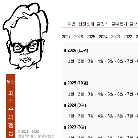
처음
웹진소개
글짓기
글다듬기
글쓰
2027
·
2026
·
2025
·
2024
·
2023
·
2022
·
▮
2026 (11권)
1월
·
2월
·
3월
·
4월
·
5월
·
6월
·
7월
·
월간
▮
2025 (10권)
최
1월
·
2월
·
3월
·
4월
·
5월
·
6월
·
7월
·
소
▮
2024 (9권)
주
의
1월
·
2월
·
3월
·
4월
·
5월
·
6월
·
7월
·
행
▮
2023 (8권)
정
© 2016∼2026
만듦새: 월간 행정학웹진