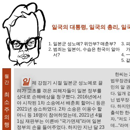
일국의 대통령, 일국의 총리, 일
일본군 성노예? 위안부? 매춘부?
피
범죄는 일본이, 수습은 한국이 알아
가
서?
一
같
한씨는 
월
일
법무장관을
간
제 강점기 시절 일본군 성노예로 끌
민의 알 
려가 고초를 겪은 피해자들이 일본 정부를
다. 일개
최
상대로 손해배상을 청구했다. 2016년에서
닌 법무장
소
야 시작된 1차 소송에서 배춘희 할머니 등은
다. 하지만
주
2021년 승소하였다. 2차 소송은 이용수 할
출석한 한
머니 등 16명이 참여하였는데, 2021년 4월
의
자, “저
1심 재판부는 이른바 “국가면제”라며 일본
행
데...”
정부의 손을 들어주었다. 하지만 지난 달 23