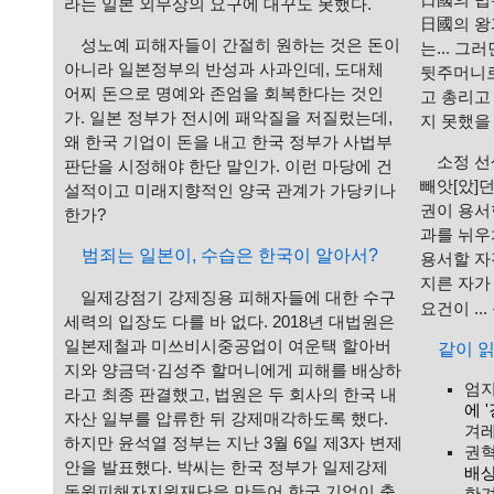
日國의 법
라는 일본 외무상의 요구에 대꾸도 못했다.
日國의 왕
성노예 피해자들이 간절히 원하는 것은 돈이
는... 
아니라 일본정부의 반성과 사과인데, 도대체
뒷주머니로
어찌 돈으로 명예와 존엄을 회복한다는 것인
고 총리고
가. 일본 정부가 전시에 패악질을 저질렀는데,
지 못했을
왜 한국 기업이 돈을 내고 한국 정부가 사법부
소정 선
판단을 시정해야 한단 말인가. 이런 마당에 건
빼앗[았]
설적이고 미래지향적인 양국 관계가 가당키나
권이 용서한
한가?
과를 뉘우
범죄는 일본이, 수습은 한국이 알아서?
용서할 자
지른 자가
일제강점기 강제징용 피해자들에 대한 수구
요건이 ...
세력의 입장도 다를 바 없다. 2018년 대법원은
일본제철과 미쓰비시중공업이 여운택 할아버
같이 
지와 양금덕·김성주 할머니에게 피해를 배상하
엄지
라고 최종 판결했고, 법원은 두 회사의 한국 내
에 
자산 일부를 압류한 뒤 강제매각하도록 했다.
겨레
하지만 윤석열 정부는 지난 3월 6일 제3자 변제
권혁
안을 발표했다. 박씨는 한국 정부가 일제강제
배상
동원피해자지원재단을 만들어 한국 기업이 출
한겨