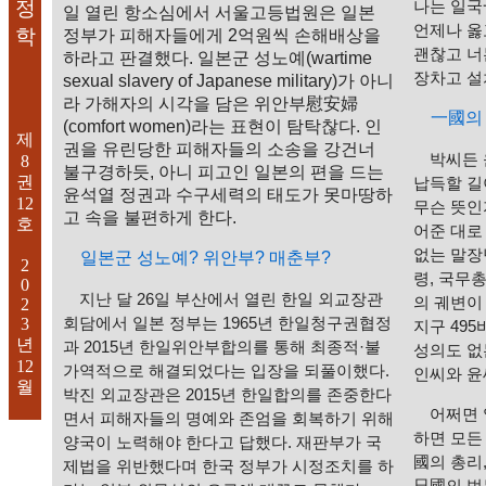
정
나는 일국
일 열린 항소심에서 서울고등법원은 일본
언제나 옳
학
정부가 피해자들에게 2억원씩 손해배상을
괜찮고 너
하라고 판결했다. 일본군 성노예(wartime
장차고 설
sexual slavery of Japanese military)가 아니
라 가해자의 시각을 담은 위안부慰安婦
一國의 
(comfort women)라는 표현이 탐탁찮다. 인
제
권을 유린당한 피해자들의 소송을 강건너
박씨든 
8
불구경하듯, 아니 피고인 일본의 편을 드는
권
납득할 길
윤석열 정권과 수구세력의 태도가 못마땅하
12
무슨 뜻인
고 속을 불편하게 한다.
호
어준 대로
없는 말장난
일본군 성노예? 위안부? 매춘부?
2
령, 국무
0
지난 달 26일 부산에서 열린 한일 외교장관
의 궤변이
2
3
회담에서 일본 정부는 1965년 한일청구권협정
지구 49
년
과 2015년 한일위안부합의를 통해 최종적·불
성의도 없
12
가역적으로 해결되었다는 입장을 되풀이했다.
인씨와 윤
월
박진 외교장관은 2015년 한일합의를 존중한다
어쩌면 
면서 피해자들의 명예와 존엄을 회복하기 위해
하면 모든
양국이 노력해야 한다고 답했다. 재판부가 국
國의 총리
제법을 위반했다며 한국 정부가 시정조치를 하