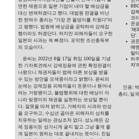
BBC
연한 재원으로 일본 기업이 내야 할 배상금을
강제
대신 변제하겠다고 했다. 대법원 판결을 비난
코리
한 한덕수 총리는 “가장 큰 돌덩이를 치웠다”라
문광
고 평했다. 법원에 배상금을 공탁하여 강제집
'제
행이라도 하겠단다. 하지만 피해자들이 요구한
단'
일본의 사과는 쏙 빠졌다. 포악한 조선총독부
권준
애엔
의 모습이다.
탈타
윤씨는 2022년 8월 17일 취임 100일을 기념
하주
자'
한 기자회견에서 강제징용에 관한 확정판결이
나왔으니 채권자들이 법에 따른 보상을 받을
수 있는 방안을 모색중이라고 밝혔다. 윤씨의
눈에는 강제징용 피해자들이 돈푼이나 뜯어내
인용: 박
려는 거렁뱅이고, 불법행위에 대한 배상이 아
총리, 일
니라 빚쟁이의 채권을 실현하는 보상일 뿐이
다. 잘못을 따져 밝히고, 가해자의 사과와 반성
을 요구하고, 수십년 곪아온 피해자의 상처를
치유하는 일에는 관심조차 없다. 성노예든 강
제 징용이든 성가시게 굴지 말고 그냥 좋게 좋
게 일본이 원하는 대로 끝내자는 뜻이다. 친일