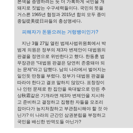
본색을 증명하려는 듯 더 가혹하게 국민을 개
돼지로 짓밟는 수구세력들이다. 국민의 뜻을
거스른 1965년 협정과 2015년 합의 모두 종미
종일從美從日파들의 충성맹세다.
피해자가 돈뜯으려는 거렁뱅이인가?
지난 3월 27일 열린 법제사법위원회에서 박
범계 의원은 정부의 제3자 변제안이 대법원의
판결을 정면으로 위반한다고 했다. 한동훈 법
무장관은 “대법원 판결은 당연히 존중돼야 되
는 문제”라고 답했다. 남의 나라에서 벌어지는
일인듯 딴청을 부렸다. 정부가 대법원 판결을
따라야 한다고 결코 말하지 않았다. 표창장이
나 인턴 문제로 한 집안을 쑥대밭으로 만든 추
상秋霜같은 기개라면 제3자 변제안을 지시하
고 준비하고 결정하고 집행한 자들을 모조리
잡아다가 능지처참하고 부관참시해야 할 것 아
닌가? 이 나라의 근간인 삼권분립을 부정하고
국민을 배신한 반역도들 아닌가?