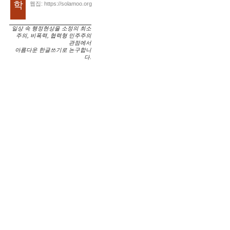
학
웹집: https://solamoo.org
일상 속 행정현상을 소정의 최소
주의, 비폭력, 협력형 민주주의
관점에서
아름다운 한글쓰기로 논구합니
다.