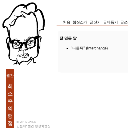
처음
웹진소개
글짓기
글다듬기
글쓰
잘 만든 말
"나들목" (Interchange)
월간
최
소
주
의
행
정
© 2016∼2026
만듦새: 월간 행정학웹진